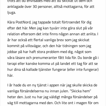
trots att du envisades med att du skickat ut dem och
anklagade över 30 personer, alltså mottagarna, för att
ljuga.
Kära PostNord, jag tappade totalt förtroendet för dig
efter det här. Men jag kan tyvärr inte göra slut på vår
relation eftersom det inte finns någon annan att anlita. I
år har också ett flertal vanliga brev som jag skickat
kommit på villovägar, och den här tidningen som jag
jobbar på har haft stora problem med dig, något som
våra läsare och prenumeranter fått lida för. Du borde gå i
terapi eller kanske komma ut på landet ett tag för att se
hur dina så kallade tjänster fungerar (eller inte fungerar)
här.
I år hade du en ny tjänst i appen när jag skulle skicka de
vanliga försändelserna nu innan julen. ”Skicka hem”
heter den. Just nu har jag väldigt många försändelser på
väg till mottagarna med den. Och lite ont i magen för om