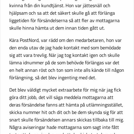
kvinna från din kundtjänst. Hon var jättesnäll och
hjälpsam och sa att det säkert skulle gå att förlänga
liggetiden för försändelserna så att fler av mottagarna
skulle hinna hämta ut dem innan tiden gått ut.
Kära PostNord, var rädd om den medarbetaren, hon var
den enda utav de jag hade kontakt med som bemödade
sig att vara trevlig. När jag tog kontakt igen och skulle
lämna idnummer på de som behövde förlängas var det
en helt annan röst och ton som inte alls kände till någon
förlängning, så det blev ingenting med det.
Det blev väldigt mycket extraarbete för mig när jag fick
göra ditt jobb, det vill säga meddela mottagarna att
deras försändelse fanns att hämta på utlämningsstället,
skicka nummer hit och dit och be dem skynda sig för att
snart skulle försändelsen annars skickas tillbaka till mig.
Några aviseringar hade mottagarna som sagt inte fått