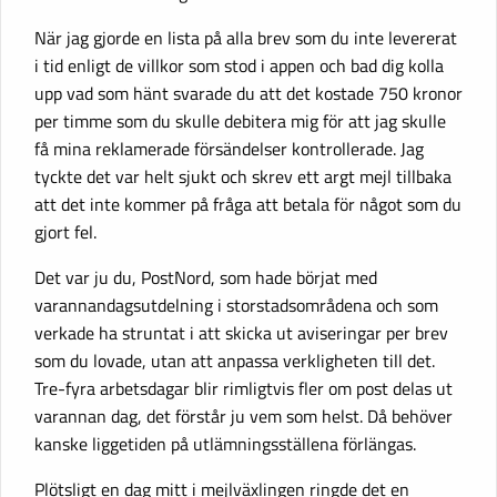
När jag gjorde en lista på alla brev som du inte levererat
i tid enligt de villkor som stod i appen och bad dig kolla
upp vad som hänt svarade du att det kostade 750 kronor
per timme som du skulle debitera mig för att jag skulle
få mina reklamerade försändelser kontrollerade. Jag
tyckte det var helt sjukt och skrev ett argt mejl tillbaka
att det inte kommer på fråga att betala för något som du
gjort fel.
Det var ju du, PostNord, som hade börjat med
varannandagsutdelning i storstadsområdena och som
verkade ha struntat i att skicka ut aviseringar per brev
som du lovade, utan att anpassa verkligheten till det.
Tre-fyra arbetsdagar blir rimligtvis fler om post delas ut
varannan dag, det förstår ju vem som helst. Då behöver
kanske liggetiden på utlämningsställena förlängas.
Plötsligt en dag mitt i mejlväxlingen ringde det en