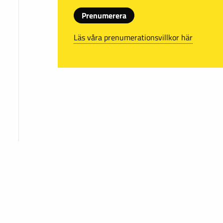
Prenumerera
Läs våra prenumerationsvillkor här