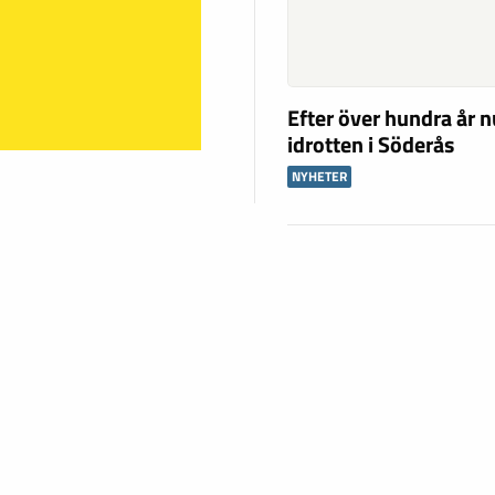
Efter över hundra år n
idrotten i Söderås
NYHETER