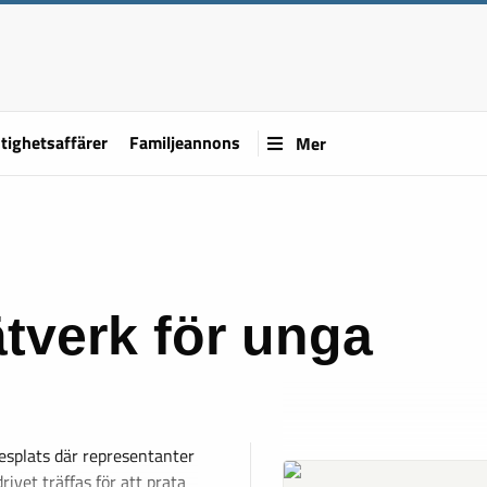
tighetsaffärer
Familjeannons
Mer
ätverk för unga
esplats där representanter
rivet träffas för att prata