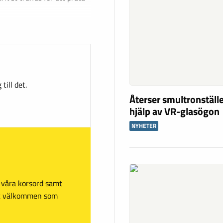
till det.
Återser smultronstäl
hjälp av VR-glasögon
NYHETER
sa våra korsord samt
mt välkommen som