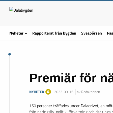
Nyheter
Rapporterat från bygden
Sveabörsen
Fas
Premiär för n
NYHETER
2022-09-16
av Redaktionen
150 personer träffades under Daladrivet, en möt
från näringsliv, politik, förvaltning och det unga d