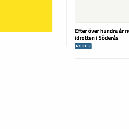
Efter över hundra år n
idrotten i Söderås
NYHETER