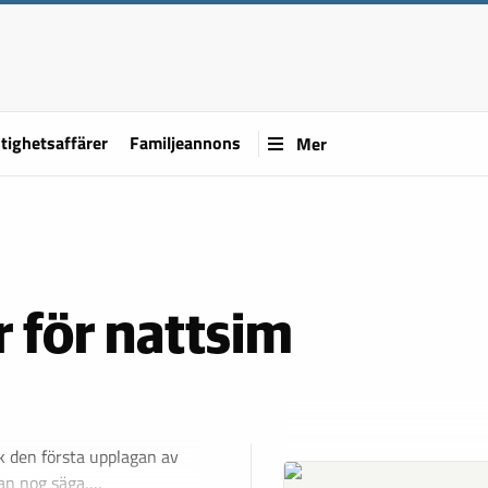
tighetsaffärer
Familjeannons
Mer
 för nattsim
ck den första upplagan av
man nog säga,…