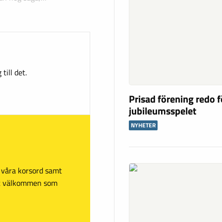
till det.
Prisad förening redo f
jubileumsspelet
NYHETER
sa våra korsord samt
mt välkommen som