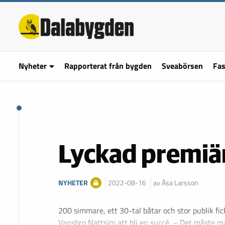
Nyheter
Rapporterat från bygden
Sveabörsen
Fas
Lyckad premiär
NYHETER
2022-08-16
av Åsa Larsson
200 simmare, ett 30-tal båtar och stor publik fi
Vansbro Nattsim att bli en succé. – Det måste 