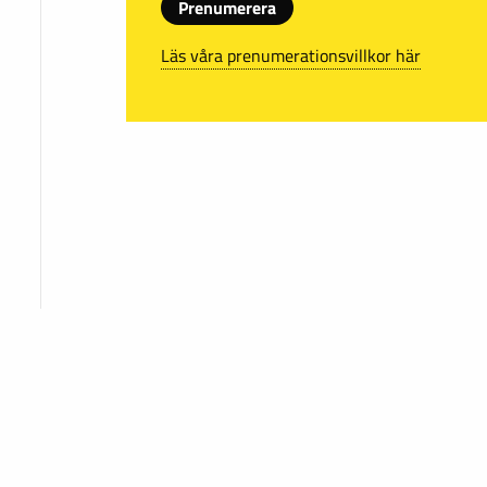
Prenumerera
Läs våra prenumerationsvillkor här