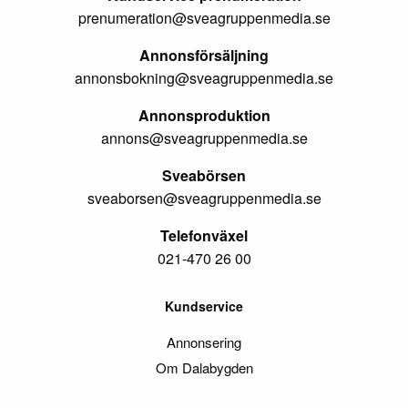
prenumeration@sveagruppenmedia.se
Annonsförsäljning
annonsbokning@sveagruppenmedia.se
Annonsproduktion
annons@sveagruppenmedia.se
Sveabörsen
sveaborsen@sveagruppenmedia.se
Telefonväxel
021-470 26 00
Kundservice
Annonsering
Om Dalabygden