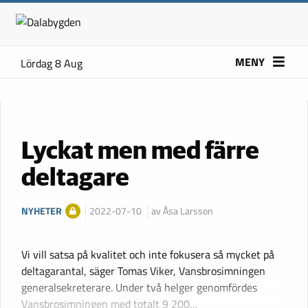
MENY
Lördag 8 Aug
Lyckat men med färre
deltagare
NYHETER
2022-07-10
av Åsa Larsson
Vi vill satsa på kvalitet och inte fokusera så mycket på
deltagarantal, säger Tomas Viker, Vansbrosimningen
generalsekreterare. Under två helger genomfördes
Vansbrosimningen med totalt 9 200…