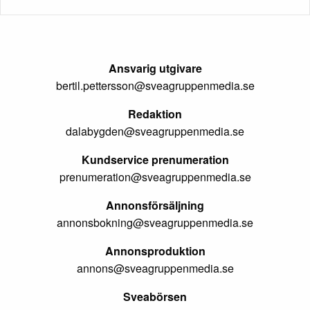
Ansvarig utgivare
bertil.pettersson@sveagruppenmedia.se
Redaktion
dalabygden@sveagruppenmedia.se
Kundservice prenumeration
prenumeration@sveagruppenmedia.se
Annonsförsäljning
annonsbokning@sveagruppenmedia.se
Annonsproduktion
annons@sveagruppenmedia.se
Sveabörsen