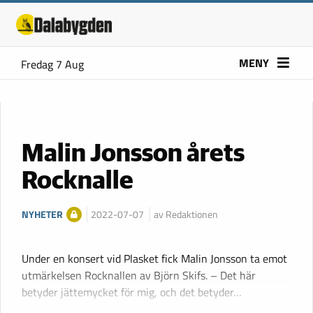
MENY
Fredag 7 Aug
Malin Jonsson årets
Rocknalle
NYHETER
2022-07-07
av Redaktionen
Under en konsert vid Plasket fick Malin Jonsson ta emot
utmärkelsen Rocknallen av Björn Skifs. – Det här
betyder jättemycket för mig, och det betyder…