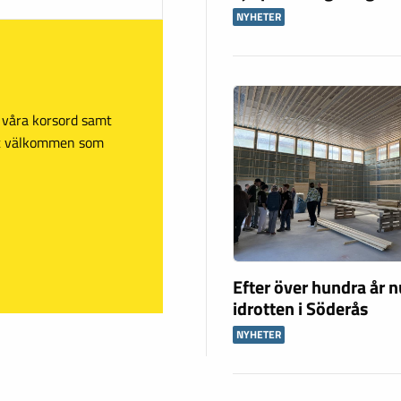
NYHETER
sa våra korsord samt
mt välkommen som
Efter över hundra år n
idrotten i Söderås
NYHETER