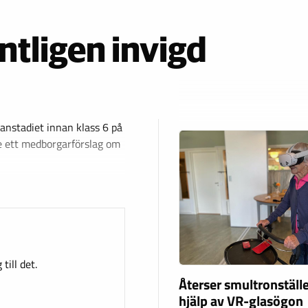
tligen invigd
lanstadiet innan klass 6 på
e ett medborgarförslag om
till det.
Återser smultronstäl
hjälp av VR-glasögon