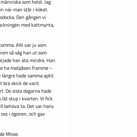
 människa som helst. Jag
ken när man står i köket.
sdocka. Den gången vi
packningen med kattmynta,
komma. Allt var ju som
 honom så såg han ut som
började han äta mindre. Han
kunde ha matpåsen framme –
te längre hade samma aptit.
t bra skick de varit.
rt. De sista dagarna hade
lät stup i kvarten. Vi fick
ill behöva ta. Det var hans
 oss i ögonen, och gav
ade Misse.