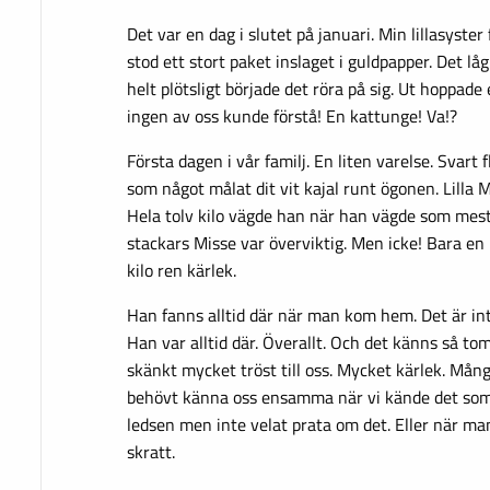
Det var en dag i slutet på januari. Min lillasyster
stod ett stort paket inslaget i guldpapper. Det l
helt plötsligt började det röra på sig. Ut hoppade
ingen av oss kunde förstå! En kattunge! Va!?
Första dagen i vår familj. En liten varelse. Svart f
som något målat dit vit kajal runt ögonen. Lilla Mi
Hela tolv kilo vägde han när han vägde som mest
stackars Misse var överviktig. Men icke! Bara en k
kilo ren kärlek.
Han fanns alltid där när man kom hem. Det är inte
Han var alltid där. Överallt. Och det känns så t
skänkt mycket tröst till oss. Mycket kärlek. Många
behövt känna oss ensamma när vi kände det som 
ledsen men inte velat prata om det. Eller när man v
skratt.