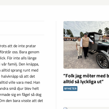
Trots att de inte pratar
förstår oss. Bara genom
ick. För inte alls länge
i vår familj. Den knäppa,
 alltid sprang runt med
”Folk jag möter med b
e halvknäpp så att det
alltid så lyckliga ut”
alltid ville vara med. Han
andra små djur blev helt
NYHETER
rmade sig en fågel så dog
 Om den bara visste att det