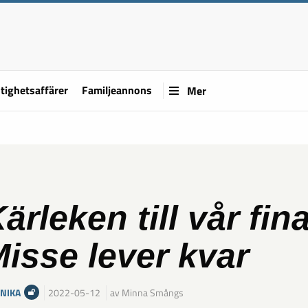
tighetsaffärer
Familjeannons
Mer
ärleken till vår fin
isse lever kvar
NIKA
2022-05-12
av Minna Smångs