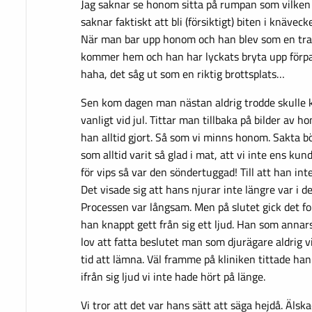
Jag saknar se honom sitta på rumpan som vilken
saknar faktiskt att bli (försiktigt) biten i knävec
När man bar upp honom och han blev som en tra
kommer hem och han har lyckats bryta upp för
haha, det såg ut som en riktig brottsplats…
Sen kom dagen man nästan aldrig trodde skulle 
vanligt vid jul. Tittar man tillbaka på bilder av
han alltid gjort. Så som vi minns honom. Sakta 
som alltid varit så glad i mat, att vi inte ens 
för vips så var den söndertuggad! Till att han in
Det visade sig att hans njurar inte längre var i de
Processen var långsam. Men på slutet gick det fo
han knappt gett från sig ett ljud. Han som annars 
lov att fatta beslutet man som djurägare aldrig v
tid att lämna. Väl framme på kliniken tittade han
ifrån sig ljud vi inte hade hört på länge.
Vi tror att det var hans sätt att säga hejdå. Älsk