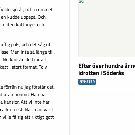
 fyllde sju år, och i rummet
åg en kudde uppepå. Och
 en liten kattunge, och
luffig päls, och det såg ut
sse. Men inte så länge till.
. Nu kanske du tror att
Efter över hundra år n
att i stort format. Tolv
idrotten i Söderås
NYHETER
 förrän nu jag förstår det.
omt utan honom. Han har
 känslor. Att vi inte har
allra mest. När man varit
ille få sig ett riktigt gott