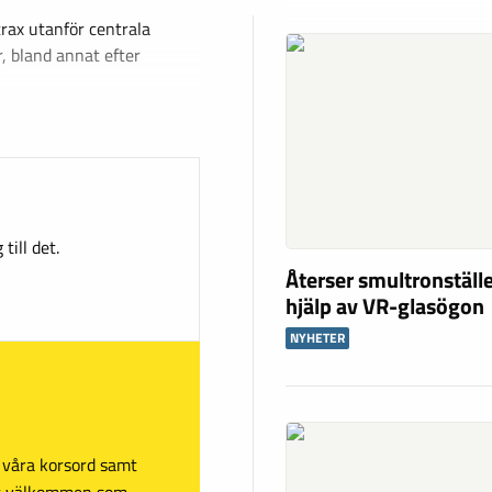
trax utanför centrala
, bland annat efter
till det.
Återser smultronstäl
hjälp av VR-glasögon
NYHETER
sa våra korsord samt
mt välkommen som