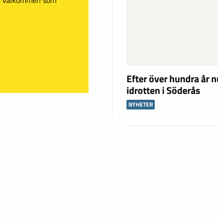
Efter över hundra år n
idrotten i Söderås
NYHETER