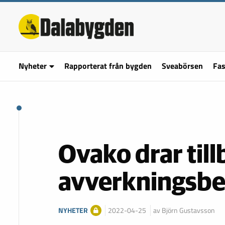
Nyheter
Rapporterat från bygden
Sveabörsen
Fas
Ovako drar til
avverkningsbe
NYHETER
2022-04-25
av Björn Gustavsson