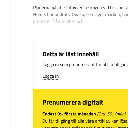
Planerna på att slutavverka skogen vid Lissjön s
Hofors har ändrats. Ovako, som äger marken, har
protester från ortsbor och…
Detta är låst innehåll
Logga in som prenumerant för att få tillgång 
Logga in
Prenumerera digitalt
Endast 9:- första månaden
(Ord. 59:-/mån)
Du får tillgång till alla våra artiklar, kan lö
utnyttja andra spännande funktioner. Var