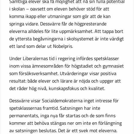
Samtliga elever ska få möjlighet att nå sin fulla potential
i skolan – oavsett om eleven behöver stöd för att
komma ikapp eller utmaningar som gör att de kan
springa vidare. Dessvärre får de högpresterande
eleverna alldeles för lite uppmärksamhet. Att tappa bort
de yttersta begåvningarna i skolsystemet är inte värdigt
ett land som delar ut Nobelpris.
Under Liberalernas tid i regering infördes spetsklasser
inom vissa ämnesområden för högstadiet och gymnasiet
som försöksverksamhet. Utvärderingar visar positiva
resultat: både elever och lärare är nöjda och uppger att
det råder hög nivå, kunskapsfokus och kvalitet.
Dessvärre visar Socialdemokraterna inget intresse för
spetsklassernas framtid. Satsningen har inte
permanentats, inga nya får startas och de som finns
kommer att behöva stängas ner om inte en förlängning
av satsningen beslutas. Det är ett svek mot eleverna.