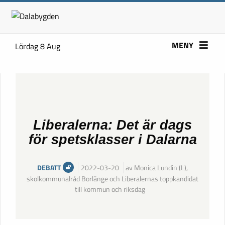
MENY
Lördag 8 Aug
Liberalerna: Det är dags
för spetsklasser i Dalarna
DEBATT
2022-03-20
av Monica Lundin (L),
skolkommunalråd Borlänge och Liberalernas toppkandidat
till kommun och riksdag