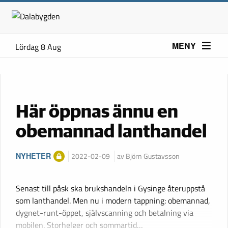
MENY
Lördag 8 Aug
Här öppnas ännu en
obemannad lanthandel
NYHETER
2022-02-09
av Björn Gustavsson
Senast till påsk ska brukshandeln i Gysinge återuppstå
som lanthandel. Men nu i modern tappning: obemannad,
dygnet-runt-öppet, självscanning och betalning via
mobilen. Storhelger och sommartid…