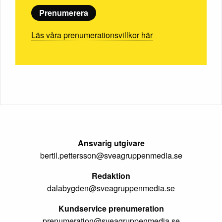
Prenumerera
Läs våra prenumerationsvillkor här
Ansvarig utgivare
bertil.pettersson@sveagruppenmedia.se
Redaktion
dalabygden@sveagruppenmedia.se
Kundservice prenumeration
prenumeration@sveagruppenmedia.se