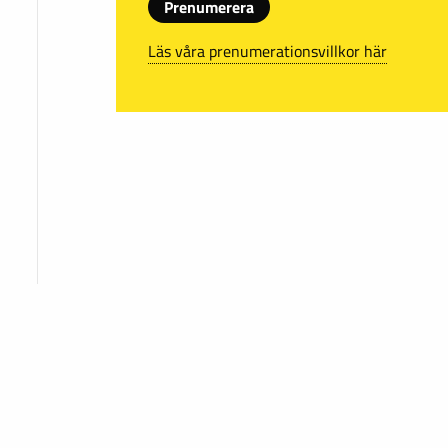
Prenumerera
Läs våra prenumerationsvillkor här