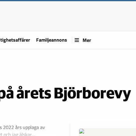
tighetsaffärer
Familjeannons
Mer
på årets Björborevy
n
s 2022 års upplaga av
igt och jag älskar…