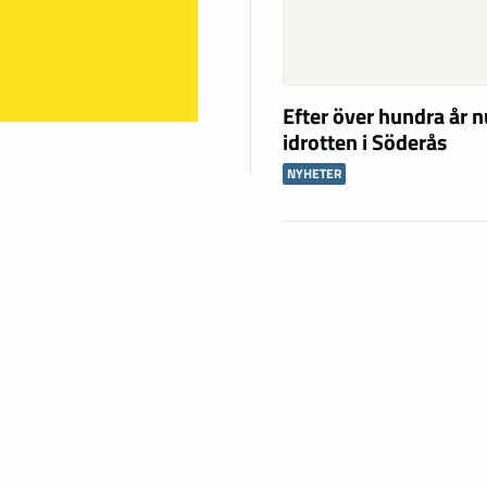
Efter över hundra år n
idrotten i Söderås
NYHETER