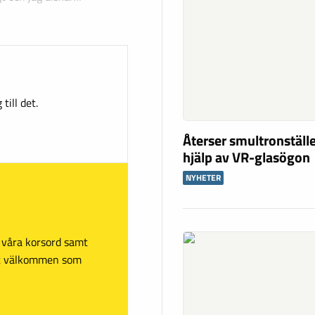
till det.
Återser smultronstäl
hjälp av VR-glasögon
NYHETER
sa våra korsord samt
mt välkommen som