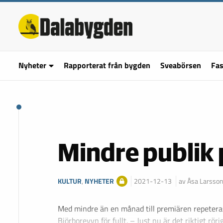
Nyheter
Rapporterat från bygden
Sveabörsen
Fas
Mindre publik 
KULTUR
,
NYHETER
2021-12-13
av Åsa Larsso
Med mindre än en månad till premiären repetera
Björboreyvn för fullt. – Just nu är det riktigt rör