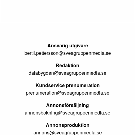
Ansvarig utgivare
bertil.pettersson@sveagruppenmedia.se
Redaktion
dalabygden@sveagruppenmedia.se
Kundservice prenumeration
prenumeration@sveagruppenmedia.se
Annonsförsäljning
annonsbokning@sveagruppenmedia.se
Annonsproduktion
annons@sveagruppenmedia.se