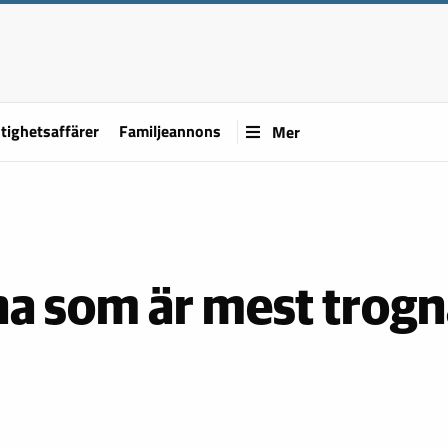
tighetsaffärer
Familjeannons
Mer
na som är mest trog