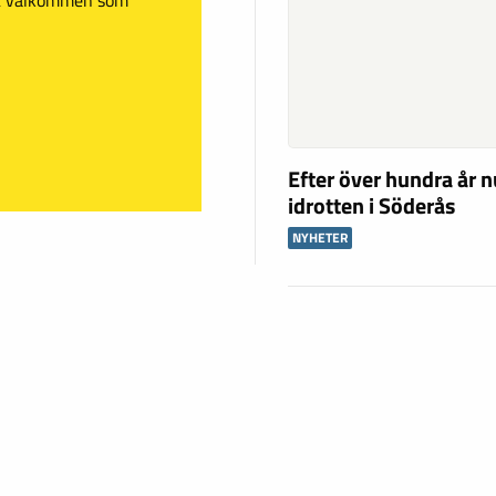
Efter över hundra år n
idrotten i Söderås
NYHETER