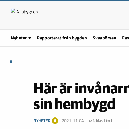
Nyheter
Rapporterat från bygden
Sveabörsen
Fas
Här är invånar
sin hembygd
NYHETER
2021-11-04
av Niklas Lindh