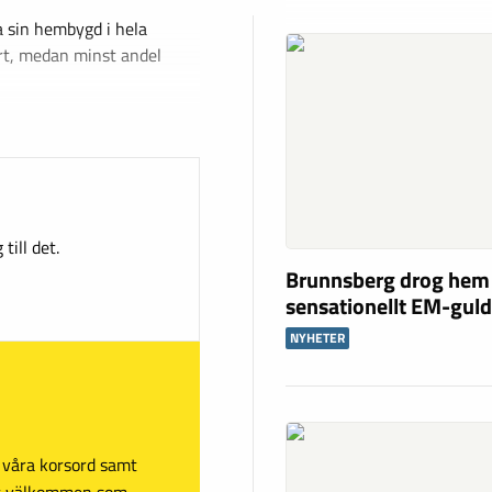
 sin hembygd i hela
rt, medan minst andel
till det.
Brunnsberg drog hem
sensationellt EM-gul
NYHETER
sa våra korsord samt
mt välkommen som