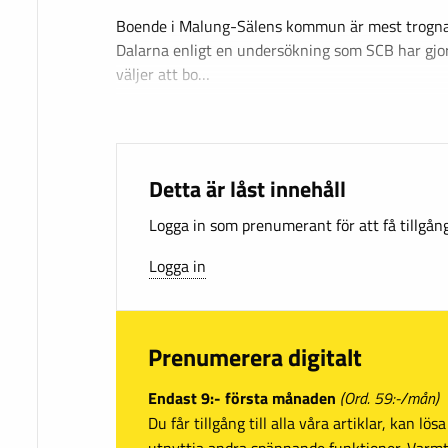
Boende i Malung-Sälens kommun är mest trogna
Dalarna enligt en undersökning som SCB har gjo
väljer att bo…
Detta är låst innehåll
Logga in som prenumerant för att få tillgång 
Logga in
Prenumerera digitalt
Endast 9:- första månaden
(Ord. 59:-/mån)
Du får tillgång till alla våra artiklar, kan lö
utnyttja andra spännande funktioner. Var