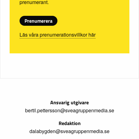
prenumerant.
Prenumerera
Läs våra prenumerationsvillkor här
Ansvarig utgivare
bertil.pettersson@sveagruppenmedia.se
Redaktion
dalabygden@sveagruppenmedia.se