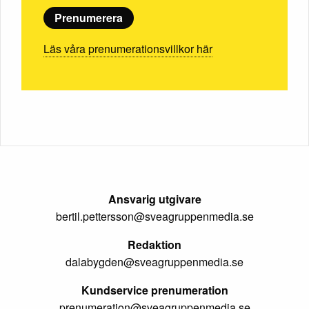
Prenumerera
Läs våra prenumerationsvillkor här
Ansvarig utgivare
bertil.pettersson@sveagruppenmedia.se
Redaktion
dalabygden@sveagruppenmedia.se
Kundservice prenumeration
prenumeration@sveagruppenmedia.se