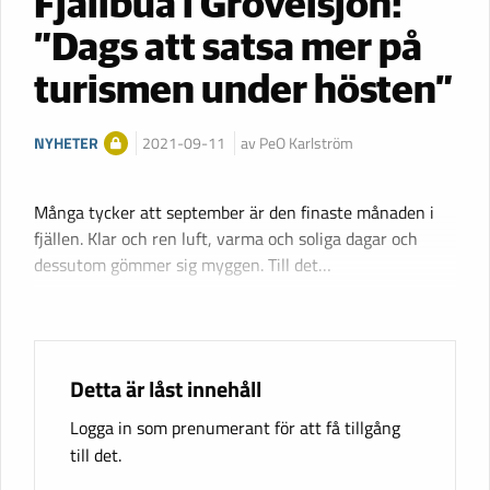
Fjällbua i Grövelsjön:
”Dags att satsa mer på
turismen under hösten”
NYHETER
2021-09-11
av PeO Karlström
Många tycker att september är den finaste månaden i
fjällen. Klar och ren luft, varma och soliga dagar och
dessutom gömmer sig myggen. Till det…
Detta är låst innehåll
Logga in som prenumerant för att få tillgång
till det.