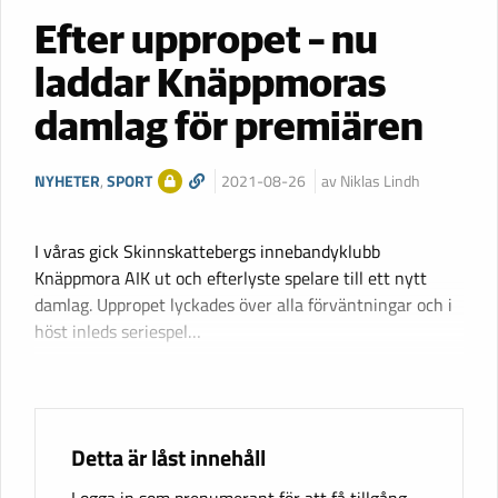
Efter uppropet – nu
laddar Knäppmoras
damlag för premiären
NYHETER
,
SPORT
2021-08-26
av Niklas Lindh
I våras gick Skinnskattebergs innebandyklubb
Knäppmora AIK ut och efterlyste spelare till ett nytt
damlag. Uppropet lyckades över alla förväntningar och i
höst inleds seriespel…
Detta är låst innehåll
Logga in som prenumerant för att få tillgång