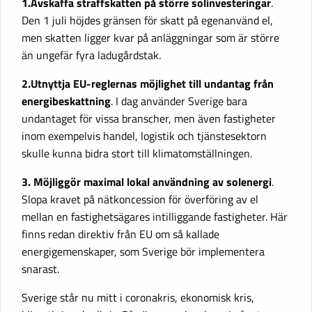
1.Avskaffa straffskatten på större solinvesteringar
.
Den 1 juli höjdes gränsen för skatt på egenanvänd el,
men skatten ligger kvar på anläggningar som är större
än ungefär fyra ladugårdstak.
2.Utnyttja EU-reglernas möjlighet till undantag från
energibeskattning
. I dag använder Sverige bara
undantaget för vissa branscher, men även fastigheter
inom exempelvis handel, logistik och tjänstesektorn
skulle kunna bidra stort till klimatomställningen.
3. Möjliggör maximal lokal användning av solenergi
.
Slopa kravet på nätkoncession för överföring av el
mellan en fastighetsägares intilliggande fastigheter. Här
finns redan direktiv från EU om så kallade
energigemenskaper, som Sverige bör implementera
snarast.
Sverige står nu mitt i coronakris, ekonomisk kris,