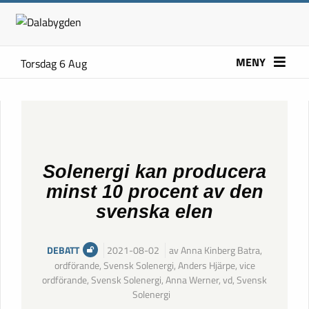
MENY
Torsdag 6 Aug
Solenergi kan producera
minst 10 procent av den
svenska elen
DEBATT
2021-08-02
av Anna Kinberg Batra,
ordförande, Svensk Solenergi, Anders Hjärpe, vice
ordförande, Svensk Solenergi, Anna Werner, vd, Svensk
Solenergi