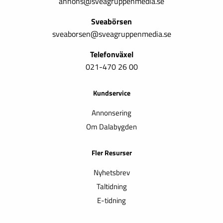
annons@sveagruppenmedia.se
Sveabörsen
sveaborsen@sveagruppenmedia.se
Telefonväxel
021-470 26 00
Kundservice
Annonsering
Om Dalabygden
Fler Resurser
Nyhetsbrev
Taltidning
E-tidning