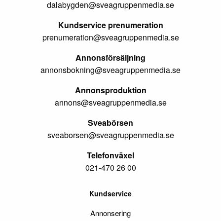
dalabygden@sveagruppenmedia.se
Kundservice prenumeration
prenumeration@sveagruppenmedia.se
Annonsförsäljning
annonsbokning@sveagruppenmedia.se
Annonsproduktion
annons@sveagruppenmedia.se
Sveabörsen
sveaborsen@sveagruppenmedia.se
Telefonväxel
021-470 26 00
Kundservice
Annonsering