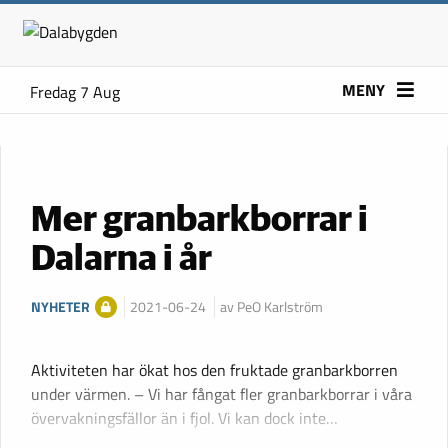
MENY
Fredag 7 Aug
Mer granbarkborrar i
Dalarna i år
NYHETER
2021-06-24
av PeO Karlström
Aktiviteten har ökat hos den fruktade granbarkborren
under värmen. – Vi har fångat fler granbarkborrar i våra
övervakningsfällor än i fjol. Vi kan dock inte…