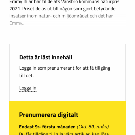
Emmy Ihlar har tilldelats Vansbro kommuns naturpris
2021. Priset delas ut till någon som gjort betydande
insatser inom natur- och miljöområdet och det har
Emmy…
Detta är låst innehåll
Logga in som prenumerant för att få tillgång
till det.
Logga in
Prenumerera digitalt
Endast 9:- första månaden
(Ord. 59:-/mån)
Du får tillgång till alla våra artiklar, kan lösa