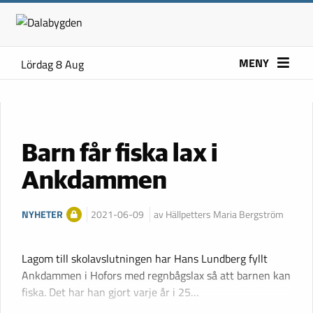
MENY
Lördag 8 Aug
Barn får fiska lax i
Ankdammen
NYHETER
2021-06-09
av Hällpetters Maria Bergström
Lagom till skolavslutningen har Hans Lundberg fyllt
Ankdammen i Hofors med regnbågslax så att barnen kan
fiska. Det har han gjort varje år i 25…