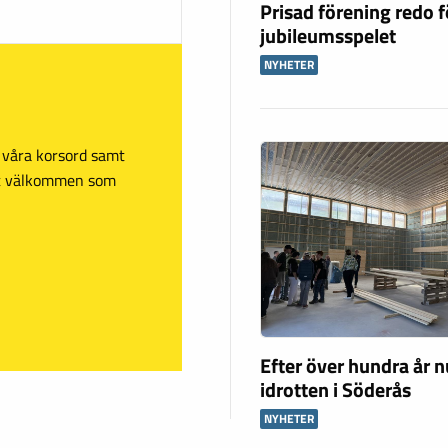
Prisad förening redo f
jubileumsspelet
NYHETER
sa våra korsord samt
mt välkommen som
Efter över hundra år n
idrotten i Söderås
NYHETER