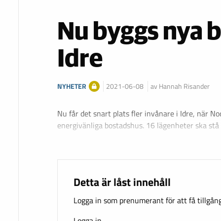
Nu byggs nya b
Idre
NYHETER
2021-06-08
av Hannah Risander
Nu får det snart plats fler invånare i Idre, när N
energivänliga bostadshus. 16 lägenheter ska stå
Detta är låst innehåll
Logga in som prenumerant för att få tillgång 
Logga in