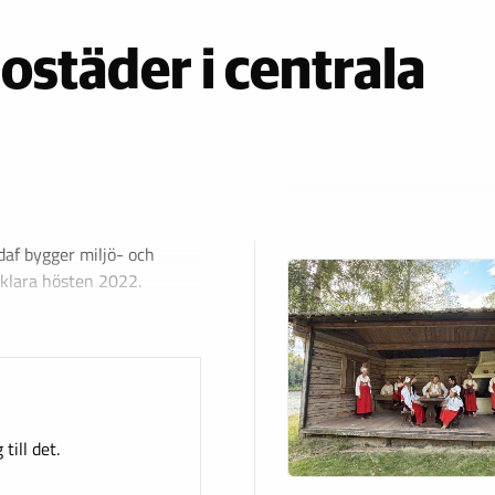
ostäder i centrala
odaf bygger miljö- och
 klara hösten 2022.
till det.