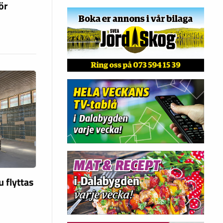
ör
u flyttas