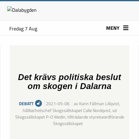
MENY
Fredag 7 Aug
Det krävs politiska beslut
om skogen i Dalarna
DEBATT
2021-05-06
av Karin Fällman Lillqvist,
hållbarhetschef Skogssällskapet Calle Nordqvist, vd
Skogssällskapet P-O Wedin, tillträdande styrelseordförande
Skogssällskapet