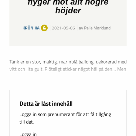
flyger mot allt högre
höjder
KRÖNIKA
2021-05-06
av Pelle Marklund
Tänk er en stor, mäktig, marinblå ballong, dekorerad med
vitt och lite gult. Plötsligt sticker något hål på den… Men
Detta är låst innehåll
Logga in som prenumerant för att få tillgång
till det.
Logga in