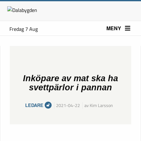
MENY
Fredag 7 Aug
Inköpare av mat ska ha
svettpärlor i pannan
LEDARE
2021-04-22
av Kim Larsson