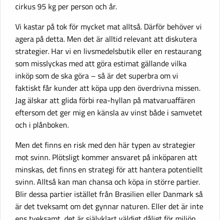
cirkus 95 kg per person och år.
Vi kastar på tok för mycket mat alltså. Därför behöver vi
agera på detta. Men det är alltid relevant att diskutera
strategier. Har vi en livsmedelsbutik eller en restaurang
som misslyckas med att göra estimat gällande vilka
inköp som de ska göra – så är det superbra om vi
faktiskt får kunder att köpa upp den överdrivna missen.
Jag älskar att glida förbi rea-hyllan på matvaruaffären
eftersom det ger mig en känsla av vinst både i samvetet
och i plånboken.
Men det finns en risk med den här typen av strategier
mot svinn. Plötsligt kommer ansvaret på inköparen att
minskas, det finns en strategi för att hantera potentiellt
svinn. Alltså kan man chansa och köpa in större partier.
Blir dessa partier istället från Brasilien eller Danmark så
är det tveksamt om det gynnar naturen. Eller det är inte
ens tveksamt, det är självklart väldigt dåligt för miljön,