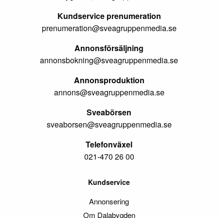
Kundservice prenumeration
prenumeration@sveagruppenmedia.se
Annonsförsäljning
annonsbokning@sveagruppenmedia.se
Annonsproduktion
annons@sveagruppenmedia.se
Sveabörsen
sveaborsen@sveagruppenmedia.se
Telefonväxel
021-470 26 00
Kundservice
Annonsering
Om Dalabygden