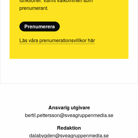
funktioner. Varmt välkommen som
prenumerant.
Prenumerera
Läs våra prenumerationsvillkor här
Ansvarig utgivare
bertil.pettersson@sveagruppenmedia.se
Redaktion
dalabygden@sveagruppenmedia.se