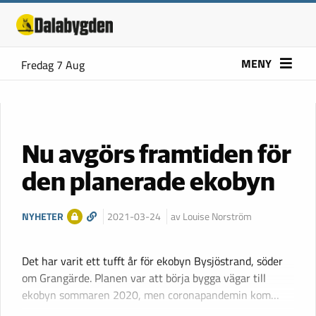
MENY
Fredag 7 Aug
Nu avgörs framtiden för
den planerade ekobyn
NYHETER
2021-03-24
av Louise Norström
Det har varit ett tufft år för ekobyn Bysjöstrand, söder
om Grangärde. Planen var att börja bygga vägar till
ekobyn sommaren 2020, men coronapandemin kom…