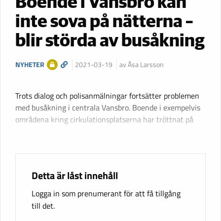
Boende i Vansbro kan
inte sova på nätterna –
blir störda av busåkning
NYHETER
2021-03-19
av Åsa Larsson
Trots dialog och polisanmälningar fortsätter problemen
med busåkning i centrala Vansbro. Boende i exempelvis
områdena kring cirkulationsplatserna har tröttnat på
Detta är låst innehåll
Logga in som prenumerant för att få tillgång
till det.