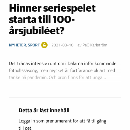
Hinner seriespelet
starta till 100-
årsjubiléet?
NYHETER
,
SPORT
2021-03-10
av PeO Karlström
Det tränas intensiv runt om i Dalarna inför kommande
fotbollssäsong, men mycket är fortfarande oklart med
tanke på pandemin. Och oron finns för att unga…
Detta är låst innehåll
Logga in som prenumerant för att få tillgång
till det.