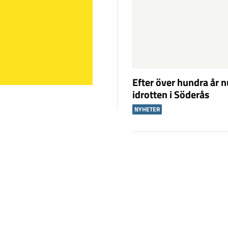
Efter över hundra år n
idrotten i Söderås
NYHETER