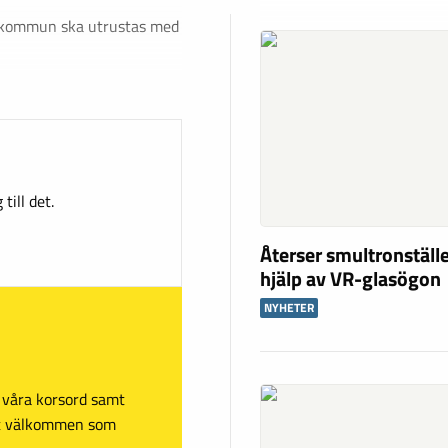
 kommun ska utrustas med
till det.
Återser smultronstäl
hjälp av VR-glasögon
NYHETER
sa våra korsord samt
mt välkommen som