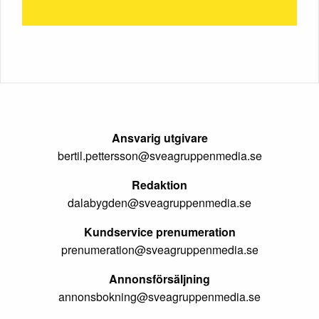
Ansvarig utgivare
bertil.pettersson@sveagruppenmedia.se
Redaktion
dalabygden@sveagruppenmedia.se
Kundservice prenumeration
prenumeration@sveagruppenmedia.se
Annonsförsäljning
annonsbokning@sveagruppenmedia.se