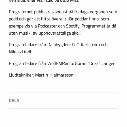
hemsida, eller via radio på 88,8 Mhz.
Programmet publiceras senast på fredagsmorgonen som
podd och går att hitta överallt där poddar finns, som
exempelvis via Podcaster och Spotify. Programmet är då
utan musik, av upphovsrättsliga skäl.
Programledare från Dalabygden: PeO Karlström och
Niklas Lindh.
Programledare från WolfFMRadio: Göran ”Doza” Langer.
Ljudtekniker: Martin Hjalmarsson