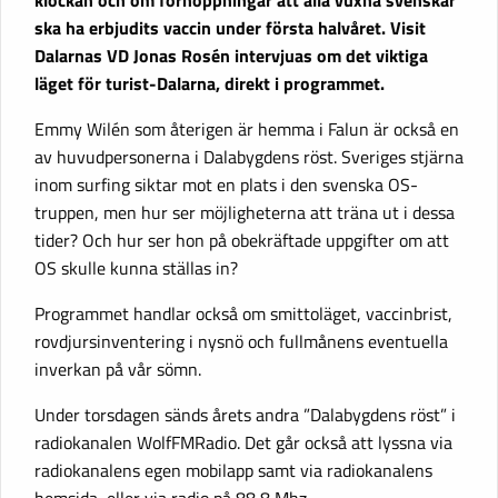
klockan och om förhoppningar att alla vuxna svenskar
ska ha erbjudits vaccin under första halvåret. Visit
Dalarnas VD Jonas Rosén intervjuas om det viktiga
läget för turist-Dalarna, direkt i programmet.
Emmy Wilén som återigen är hemma i Falun är också en
av huvudpersonerna i Dalabygdens röst. Sveriges stjärna
inom surfing siktar mot en plats i den svenska OS-
truppen, men hur ser möjligheterna att träna ut i dessa
tider? Och hur ser hon på obekräftade uppgifter om att
OS skulle kunna ställas in?
Programmet handlar också om smittoläget, vaccinbrist,
rovdjursinventering i nysnö och fullmånens eventuella
inverkan på vår sömn.
Under torsdagen sänds årets andra ”Dalabygdens röst” i
radiokanalen WolfFMRadio. Det går också att lyssna via
radiokanalens egen mobilapp samt via radiokanalens