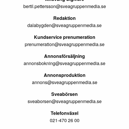
bertil.pettersson@sveagruppenmedia.se
Redaktion
dalabygden@sveagruppenmedia.se
Kundservice prenumeration
prenumeration@sveagruppenmedia.se
Annonsförsäljning
annonsbokning@sveagruppenmedia.se
Annonsproduktion
annons@sveagruppenmedia.se
Sveabörsen
sveaborsen@sveagruppenmedia.se
Telefonväxel
021-470 26 00