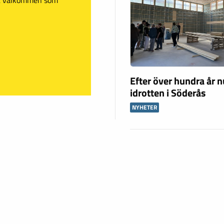
Efter över hundra år n
idrotten i Söderås
NYHETER