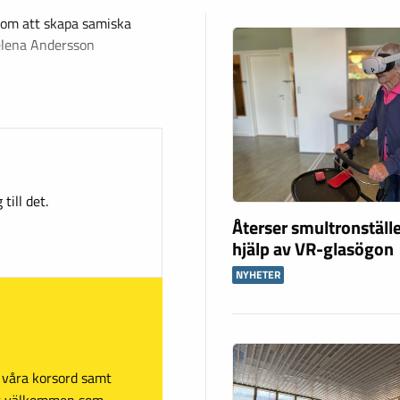
 om att skapa samiska
Helena Andersson
till det.
Återser smultronstäl
hjälp av VR-glasögon
NYHETER
sa våra korsord samt
mt välkommen som