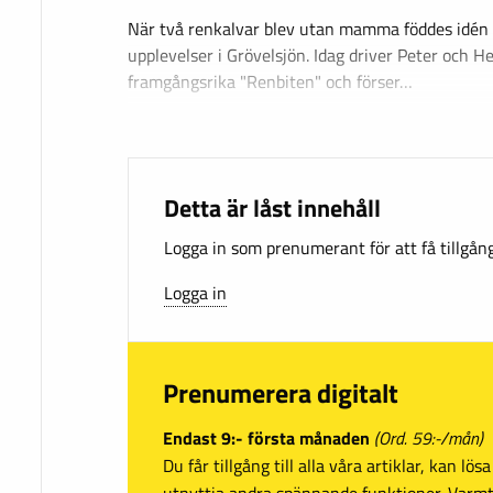
När två renkalvar blev utan mamma föddes idén
upplevelser i Grövelsjön. Idag driver Peter och 
framgångsrika "Renbiten" och förser…
Detta är låst innehåll
Logga in som prenumerant för att få tillgång 
Logga in
Prenumerera digitalt
Endast 9:- första månaden
(Ord. 59:-/mån)
Du får tillgång till alla våra artiklar, kan lö
utnyttja andra spännande funktioner. Var