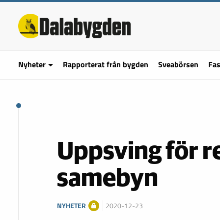
Nyheter
Rapporterat från bygden
Sveabörsen
Fas
Uppsving för r
samebyn
NYHETER
2020-12-23