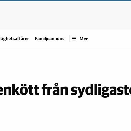
tighetsaffärer
Familjeannons
Mer
enkött från sydligast