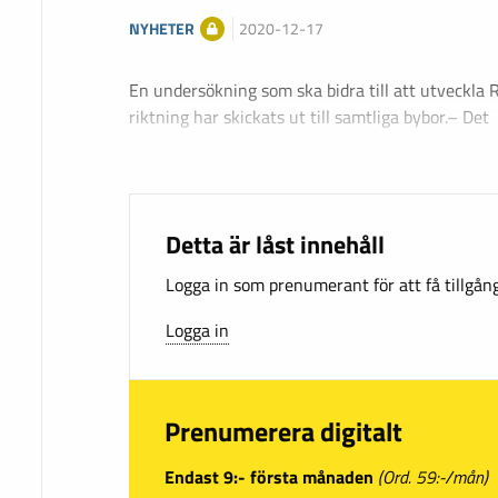
NYHETER
2020-12-17
En undersökning som ska bidra till att utveckla R
riktning har skickats ut till samtliga bybor.– Det
Detta är låst innehåll
Logga in som prenumerant för att få tillgång 
Logga in
Prenumerera digitalt
Endast 9:- första månaden
(Ord. 59:-/mån)