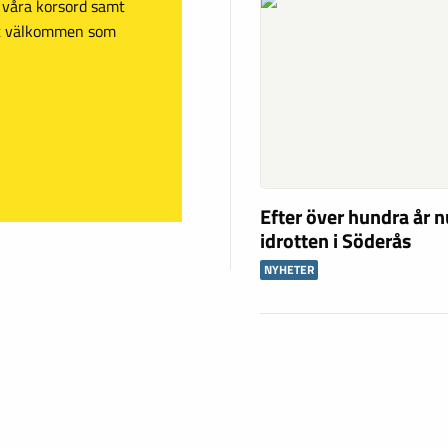
sa våra korsord samt
mt välkommen som
Efter över hundra år n
idrotten i Söderås
NYHETER