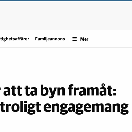
tighetsaffärer
Familjeannons
Mer
 att ta byn framåt:
 otroligt engagemang