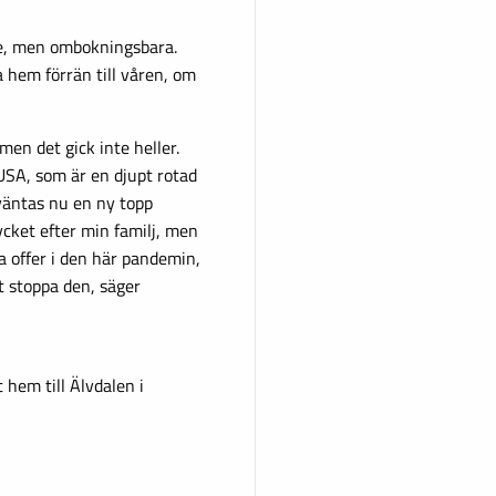
ade, men ombokningsbara.
 hem förrän till våren, om
men det gick inte heller.
 USA, som är en djupt rotad
 väntas nu en ny topp
ycket efter min familj, men
lla offer i den här pandemin,
tt stoppa den, säger
 hem till Älvdalen i