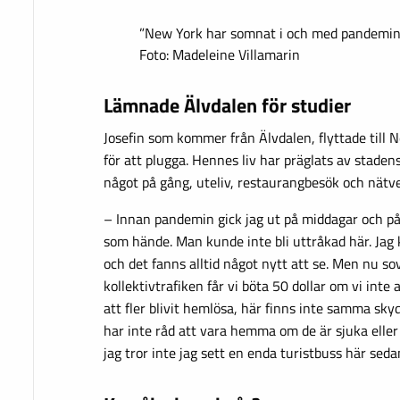
”New York har somnat i och med pandemin”,
Foto: Madeleine Villamarin
Lämnade Älvdalen för studier
Josefin som kommer från Älvdalen, flyttade till N
för att plugga. Hennes liv har präglats av stadens 
något på gång, uteliv, restaurangbesök och nätv
– Innan pandemin gick jag ut på middagar och på 
som hände. Man kunde inte bli uttråkad här. Ja
och det fanns alltid något nytt att se. Men nu sov
kollektivtrafiken får vi böta 50 dollar om vi int
att fler blivit hemlösa, här finns inte samma sky
har inte råd att vara hemma om de är sjuka elle
jag tror inte jag sett en enda turistbuss här seda