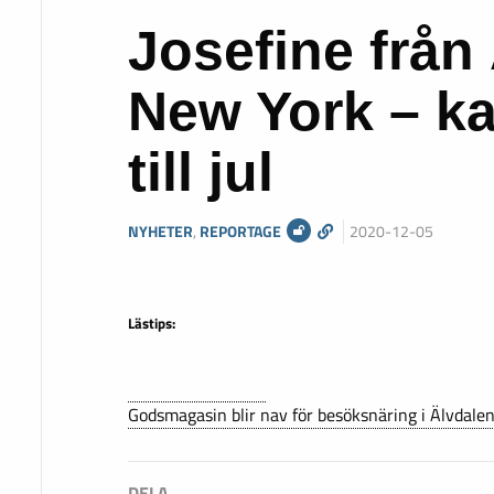
Josefine från 
New York – k
till jul
NYHETER
,
REPORTAGE
2020-12-05
Lästips:
Godsmagasin blir nav för besöksnäring i Älvdale