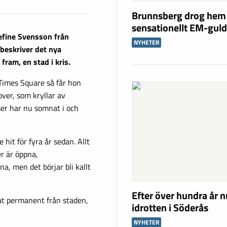
Brunnsberg drog hem
sensationellt EM-gul
efine Svensson från
NYHETER
 beskriver det nya
fram, en stad i kris.
 Times Square så får hon
over, som kryllar av
er har nu somnat i och
 hit för fyra år sedan. Allt
er är öppna,
a, men det börjar bli kallt
Efter över hundra år n
at permanent från staden,
idrotten i Söderås
NYHETER