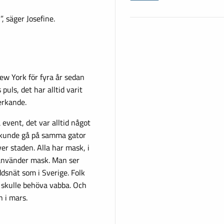
 säger Josefine.
ew York för fyra år sedan
puls, det har alltid varit
erkande.
event, det var alltid något
g kunde gå på samma gator
er staden. Alla har mask, i
e använder mask. Man ser
ddsnät som i Sverige. Folk
r skulle behöva vabba. Och
n i mars.