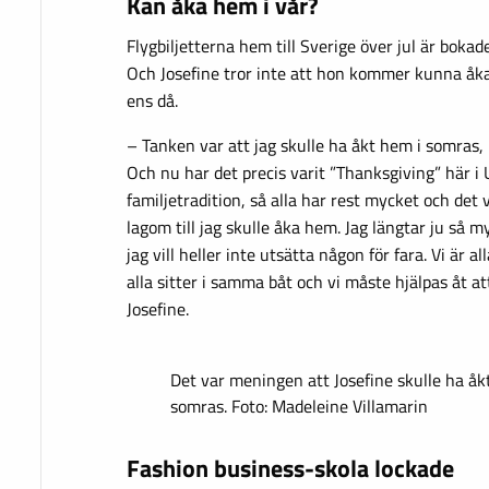
Kan åka hem i vår?
Flygbiljetterna hem till Sverige över jul är bok
Och Josefine tror inte att hon kommer kunna åka
ens då.
– Tanken var att jag skulle ha åkt hem i somras, 
Och nu har det precis varit ”Thanksgiving” här i
familjetradition, så alla har rest mycket och det
lagom till jag skulle åka hem. Jag längtar ju så m
jag vill heller inte utsätta någon för fara. Vi är a
alla sitter i samma båt och vi måste hjälpas åt a
Josefine.
Det var meningen att Josefine skulle ha åkt
somras. Foto: Madeleine Villamarin
Fashion business-skola lockade