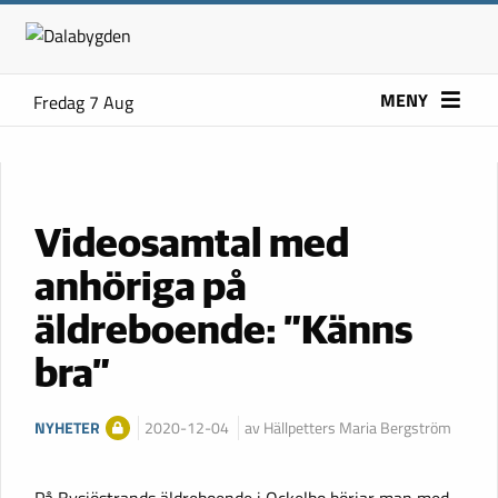
MENY
Fredag 7 Aug
Videosamtal med
anhöriga på
äldreboende: ”Känns
bra”
NYHETER
2020-12-04
av Hällpetters Maria Bergström
På Bysjöstrands äldreboende i Ockelbo börjar man med