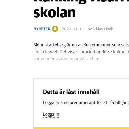
skolan
NYHETER
2020-11-11
av Niklas Lindh
Skinnskatteberg är en av de kommuner som sats
i hela landet. Det visar Lärarförbundets skolrank
kommuners satsningar på skolan…
Detta är låst innehåll
Logga in som prenumerant för att få tillgång 
Logga in