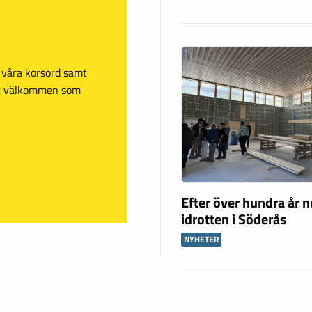
sa våra korsord samt
mt välkommen som
Efter över hundra år n
idrotten i Söderås
NYHETER