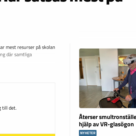
ar mest resurser på skolan
ing där samtliga
till det.
Återser smultronstäl
hjälp av VR-glasögon
NYHETER