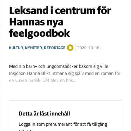
Leksand i centrum för
Hannas nya
feelgoodbok
KULTUR
,
NYHETER
,
REPORTAGE
2020-10-18
Med nio barn- och ungdomsböcker bakom sig ville
Insjöbon Hanna Blixt utmana sig själv med en roman för
en vuxen publik. Det blev en bok…
Detta är låst innehåll
Logga in som prenumerant för att få tillgång