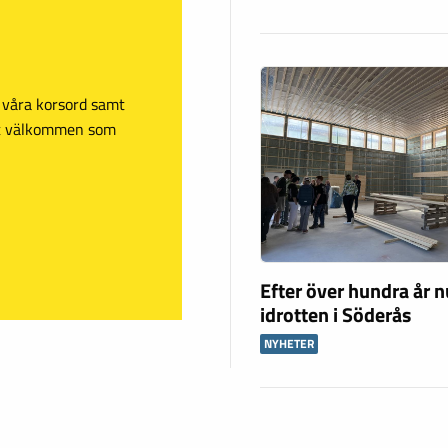
sa våra korsord samt
mt välkommen som
Efter över hundra år n
idrotten i Söderås
NYHETER