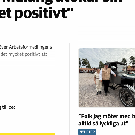
et positivt”
över Arbetsförmedlingens
 det mycket positivt att
till det.
”Folk jag möter med b
alltid så lyckliga ut”
NYHETER