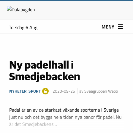
MENY
Torsdag 6 Aug
Ny padelhall i
Smedjebacken
NYHETER
,
SPORT
2020-09-25
av Sveagruppen Webb
Padel är en av de starkast växande sporterna i Sverige
just nu och det byggs hela tiden nya banor för padel. Nu
är det Smedjebackens…