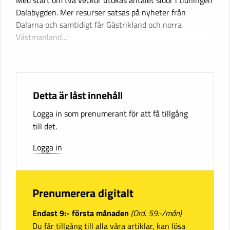
Dalabygden. Mer resurser satsas på nyheter från
Dalarna och samtidigt får Gästrikland och norra
Västmanland…
Detta är låst innehåll
Logga in som prenumerant för att få tillgång
till det.
Logga in
Prenumerera digitalt
Endast 9:- första månaden
(Ord. 59:-/mån)
Du får tillgång till alla våra artiklar, kan lösa