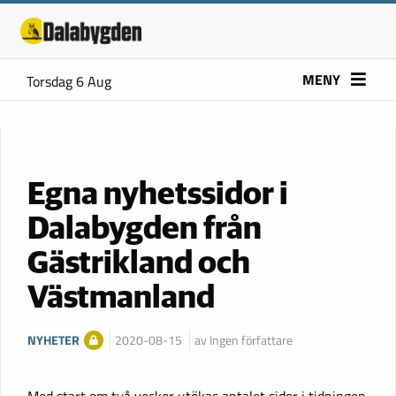
MENY
Torsdag 6 Aug
Egna nyhetssidor i
Dalabygden från
Gästrikland och
Västmanland
NYHETER
2020-08-15
av Ingen författare
Med start om två veckor utökas antalet sidor i tidningen