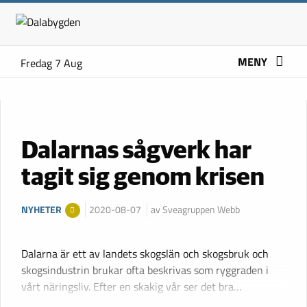
MENY
Fredag 7 Aug
Dalarnas sågverk har
tagit sig genom krisen
NYHETER
2020-08-07
av Sveagruppen Webb
Dalarna är ett av landets skogslän och skogsbruk och
skogsindustrin brukar ofta beskrivas som ryggraden i
vårt näringsliv. Efter en skakig vår ser det bra…