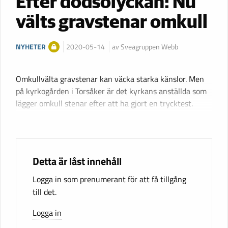
Efter dödsolyckan: Nu
välts gravstenar omkull
NYHETER
2020-05-14
av Sveagruppen Webb
Omkullvälta gravstenar kan väcka starka känslor. Men
på kyrkogården i Torsåker är det kyrkans anställda som
lägger omkull stenar efter att ha gjort en trycktest.
Detta är låst innehåll
Logga in som prenumerant för att få tillgång
till det.
Logga in