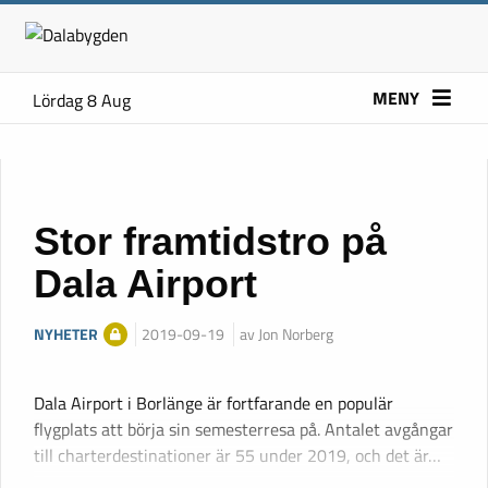
MENY
Lördag 8 Aug
Stor framtidstro på
Dala Airport
NYHETER
2019-09-19
av Jon Norberg
Dala Airport i Borlänge är fortfarande en populär
flygplats att börja sin semesterresa på. Antalet avgångar
till charterdestinationer är 55 under 2019, och det är…